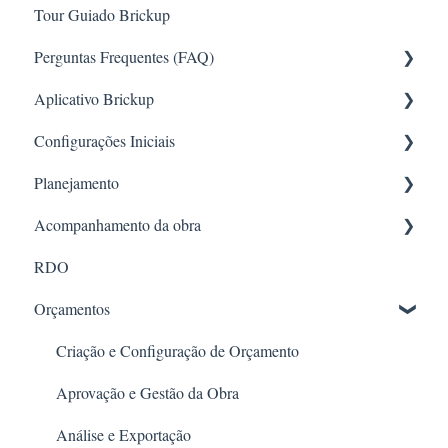
Tour Guiado Brickup
Perguntas Frequentes (FAQ)
Aplicativo Brickup
Requisições
Configurações Iniciais
RH
App online
Planejamento
Configuração de Permissões
Configurações e Controle Administrativo
Acompanhamento da obra
RDO
Acesso e Navegação
Formatos de criação e estruturação
RDO
Orçamento e Planejamento
Gestão e Configuração de Obras
Gestão e acompanhamento do planejamento
Diárias da obra
Orçamentos
Financeiro
Avanço da obra
Entrega de EPI
Criação e Configuração de Orçamento
Relatórios
Aprovação e Gestão da Obra
Gerenciamento de contratos
Análise e Exportação