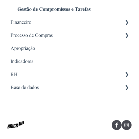
Gestão de Compromissos e Tarefas
Financeiro
Processo de Compras
Criar Lançamento
Apropriação
Open Finance - Conciliação Bancária Automatizada
Solicitações (pré-cotação)
Indicadores
Controle financeiro
Cotação
RH
Notas Fiscais
Ordem de execução
Base de dados
Relatórios financeiros
Histórico de preços
Documentos
Compras
RH
Recursos
Qualidade
Clientes