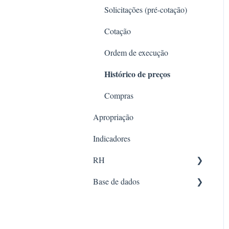
Gerenciamento de contratos
Open Finance - Conciliação
Solicitações (pré-cotação)
Análise e Exportação
Bancária Automatizada
Cotação
Gestão de Compromissos e
Controle financeiro
Ordem de execução
Tarefas
Notas Fiscais
Histórico de preços
Relatórios financeiros
Compras
Apropriação
Indicadores
RH
Base de dados
Documentos
RH
Recursos
Qualidade