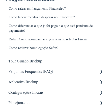
Como ratear um lançamento Financeiro?
Como lançar receitas e despesas no Financeiro?
Como diferenciar o que já foi pago e o que está pendente de
pagamento?
Radar: Como acompanhar e gerenciar suas Notas Fiscais
Como realizar homologação Sefaz?
Tour Guiado Brickup
Perguntas Frequentes (FAQ)
Aplicativo Brickup
Requisições
Configurações Iniciais
RH
App online
Planejamento
Configuração de Permissões
Configurações e Controle Administrativo