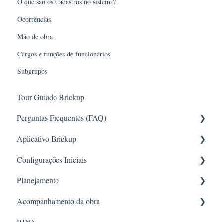
O que são os Cadastros no sistema?
Ocorrências
Mão de obra
Cargos e funções de funcionários
Subgrupos
Tour Guiado Brickup
Perguntas Frequentes (FAQ)
Aplicativo Brickup
Requisições
Configurações Iniciais
RH
App online
Planejamento
Configuração de Permissões
Configurações e Controle Administrativo
Acompanhamento da obra
RDO
Acesso e Navegação
Formatos de criação e estruturação
RDO
Orçamento e Planejamento
Gestão e Configuração de Obras
Gestão e acompanhamento do planejamento
Diárias da obra