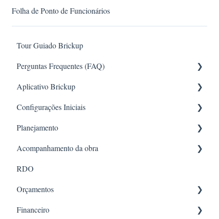
Folha de Ponto de Funcionários
Tour Guiado Brickup
Perguntas Frequentes (FAQ)
Aplicativo Brickup
Requisições
Configurações Iniciais
RH
App online
Planejamento
Configuração de Permissões
Configurações e Controle Administrativo
Acompanhamento da obra
RDO
Acesso e Navegação
Formatos de criação e estruturação
RDO
Orçamento e Planejamento
Gestão e Configuração de Obras
Gestão e acompanhamento do planejamento
Diárias da obra
Orçamentos
Financeiro
Avanço da obra
Financeiro
Entrega de EPI
Criação e Configuração de Orçamento