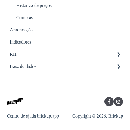
Relatórios financeiros
Histórico de preços
Compras
Apropriação
Indicadores
RH
Base de dados
Documentos
RH
Recursos
Qualidade
Clientes
RH
Centro de ajuda brickup.app
Copyright © 2026, Brickup