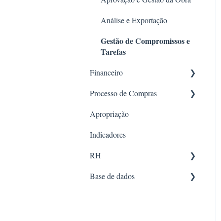
Gerenciamento de contratos
Análise e Exportação
Gestão de Compromissos e
Tarefas
Financeiro
Processo de Compras
Criar Lançamento
Apropriação
Open Finance - Conciliação
Solicitações (pré-cotação)
Bancária Automatizada
Indicadores
Cotação
Controle financeiro
RH
Ordem de execução
Notas Fiscais
Base de dados
Histórico de preços
Documentos
Relatórios financeiros
Compras
RH
Recursos
Qualidade