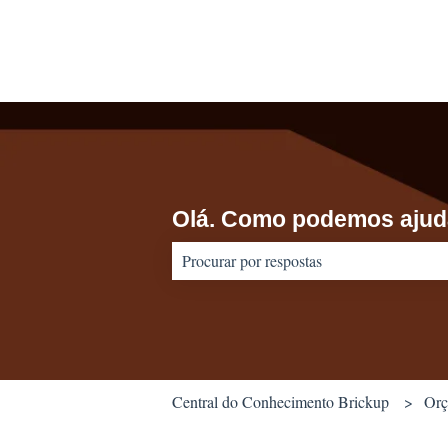
Olá. Como podemos ajud
Não há sugestões porque o campo de pes
Central do Conhecimento Brickup
Orç