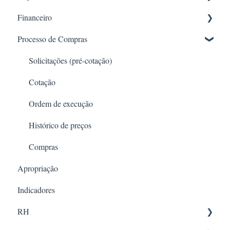
Financeiro
Entrega de EPI
Criação e Configuração de Orçamento
Processo de Compras
Relatórios
Aprovação e Gestão da Obra
Criar Lançamento
Gerenciamento de contratos
Análise e Exportação
Open Finance - Conciliação Bancária Automatizada
Solicitações (pré-cotação)
Gestão de Compromissos e Tarefas
Controle financeiro
Cotação
Notas Fiscais
Ordem de execução
Relatórios financeiros
Histórico de preços
Compras
Apropriação
Indicadores
RH