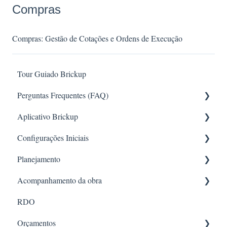
Compras
Compras: Gestão de Cotações e Ordens de Execução
Tour Guiado Brickup
Perguntas Frequentes (FAQ)
Aplicativo Brickup
Requisições
Configurações Iniciais
RH
App online
Planejamento
Configuração de Permissões
Configurações e Controle Administrativo
Acompanhamento da obra
RDO
Acesso e Navegação
Formatos de criação e estruturação
RDO
Orçamento e Planejamento
Gestão e Configuração de Obras
Gestão e acompanhamento do planejamento
Diárias da obra
Orçamentos
Financeiro
Avanço da obra