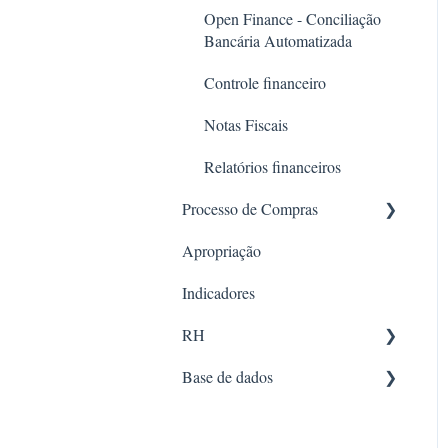
Gerenciamento de contratos
Open Finance - Conciliação
Análise e Exportação
Bancária Automatizada
Gestão de Compromissos e
Controle financeiro
Tarefas
Notas Fiscais
Relatórios financeiros
Processo de Compras
Apropriação
Solicitações (pré-cotação)
Indicadores
Cotação
RH
Ordem de execução
Base de dados
Histórico de preços
Documentos
Compras
RH
Recursos