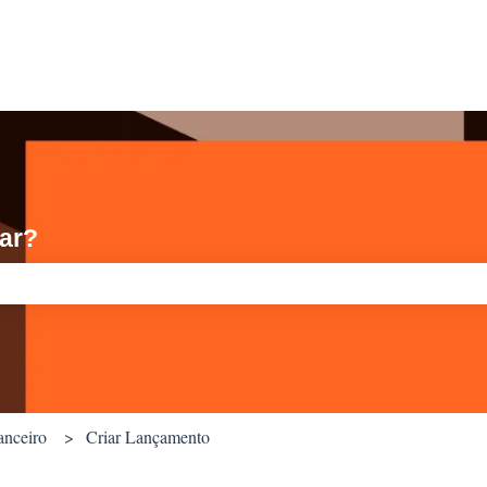
ar?
quisa está em branco.
anceiro
Criar Lançamento