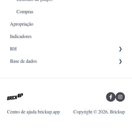
Compras
Apropriação
Indicadores
RH
Base de dados
Documentos
RH
Recursos
Qualidade
Clientes
RH
Centro de ajuda brickup.app
Copyright © 2026, Brickup